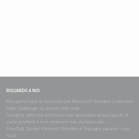
RIGUARDO A NOI
Recupera tutte le soluzioni per Microsoft Solitaire Collection
Daily Challenge su questo sito web.
Scegli la data che preferisci per accedere ai tuoi giochi di
carte preferiti e non rimanere mai più bloccato.
FreeCell, Spider, Pyramid, Klondike e Tripeaks saranno così
facili.