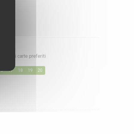
iochi di carte preferiti
16
17
18
19
20