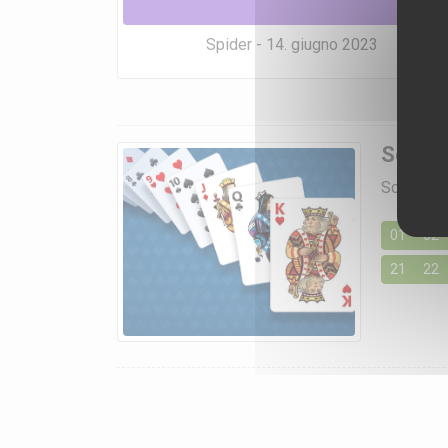
Spider - 14. giugno 2023
Soluzi
Scegli un 
01
02
21
22