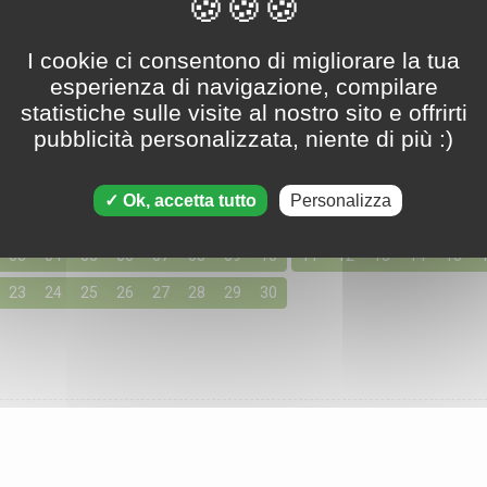
Tripeaks - 14. giugno 2023
I cookie ci consentono di migliorare la tua
esperienza di navigazione, compilare
statistiche sulle visite al nostro sito e offrirti
pubblicità personalizzata, niente di più :)
oni per Giugno 2023
150 soluzioni disponibili
Ok, accetta tutto
Personalizza
giorno cliccando qui sotto per accedere alle soluzioni per i tuoi g
03
04
05
06
07
08
09
10
11
12
13
14
15
23
24
25
26
27
28
29
30