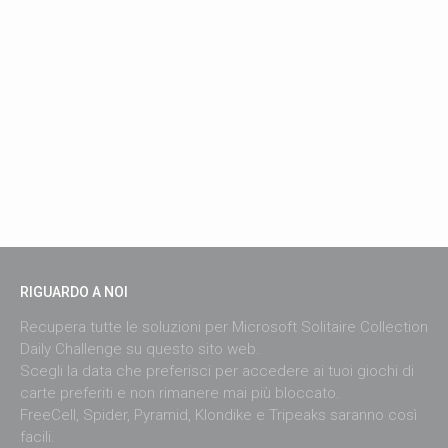
RIGUARDO A NOI
Recupera tutte le soluzioni per Microsoft Solitaire Collection
Daily Challenge su questo sito web.
Scegli la data che preferisci per accedere ai tuoi giochi di
carte preferiti e non rimanere mai più bloccato.
FreeCell, Spider, Pyramid, Klondike e Tripeaks saranno così
facili.