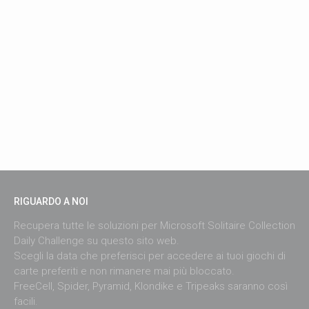
RIGUARDO A NOI
Recupera tutte le soluzioni per Microsoft Solitaire Collection
Daily Challenge su questo sito web.
Scegli la data che preferisci per accedere ai tuoi giochi di
carte preferiti e non rimanere mai più bloccato.
FreeCell, Spider, Pyramid, Klondike e Tripeaks saranno così
facili.