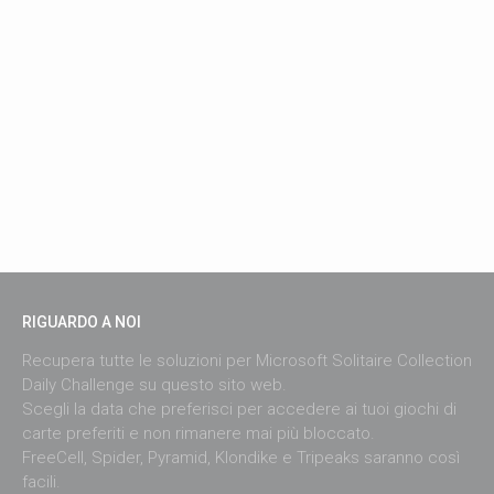
RIGUARDO A NOI
Recupera tutte le soluzioni per Microsoft Solitaire Collection
Daily Challenge su questo sito web.
Scegli la data che preferisci per accedere ai tuoi giochi di
carte preferiti e non rimanere mai più bloccato.
FreeCell, Spider, Pyramid, Klondike e Tripeaks saranno così
facili.