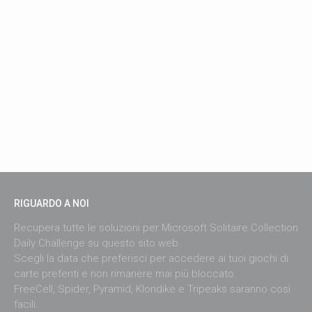
RIGUARDO A NOI
Recupera tutte le soluzioni per Microsoft Solitaire Collection
Daily Challenge su questo sito web.
Scegli la data che preferisci per accedere ai tuoi giochi di
carte preferiti e non rimanere mai più bloccato.
FreeCell, Spider, Pyramid, Klondike e Tripeaks saranno così
facili.