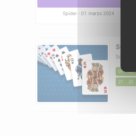
Spider - 01. marzo 2024
Soluzi
Scegli un 
01
02
21
22