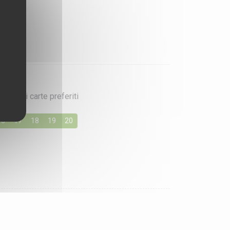
iochi di carte preferiti
16
17
18
19
20