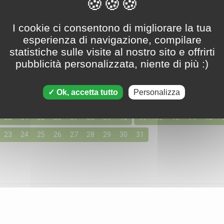
Tripeaks - 01. marzo 2024
I cookie ci consentono di migliorare la tua
esperienza di navigazione, compilare
statistiche sulle visite al nostro sito e offrirti
pubblicità personalizzata, niente di più :)
oni per Marzo 2024
155 soluzioni disponibili
Ok, accetta tutto
Personalizza
giorno cliccando qui sotto per accedere alle soluzioni per i tuoi g
03
04
05
06
07
08
09
10
11
12
13
14
15
23
24
25
26
27
28
29
30
31