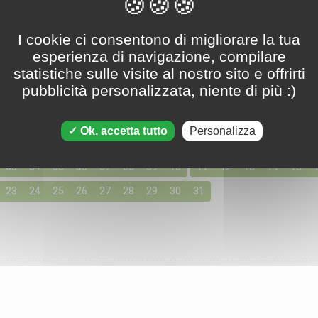
Tripeaks - 13. maggio 2023
I cookie ci consentono di migliorare la tua
esperienza di navigazione, compilare
statistiche sulle visite al nostro sito e offrirti
pubblicità personalizzata, niente di più :)
oni per Maggio 2023
155 soluzioni disponibili
Ok, accetta tutto
Personalizza
giorno cliccando qui sotto per accedere alle soluzioni per i tuoi g
03
04
05
06
07
08
09
10
11
12
13
14
15
23
24
25
26
27
28
29
30
31