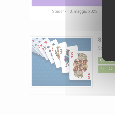
Spider - 13. maggio 2023
Soluzi
Scegli un 
01
02
21
22