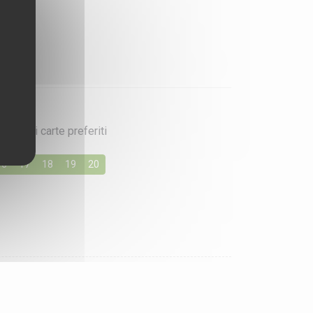
iochi di carte preferiti
16
17
18
19
20