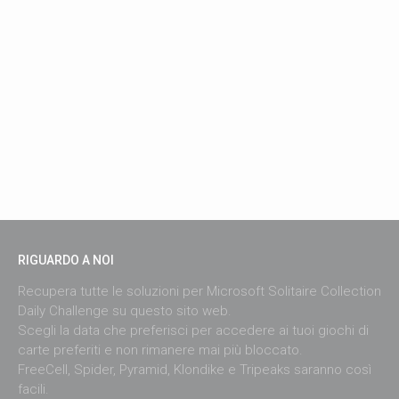
RIGUARDO A NOI
Recupera tutte le soluzioni per Microsoft Solitaire Collection
Daily Challenge su questo sito web.
Scegli la data che preferisci per accedere ai tuoi giochi di
carte preferiti e non rimanere mai più bloccato.
FreeCell, Spider, Pyramid, Klondike e Tripeaks saranno così
facili.